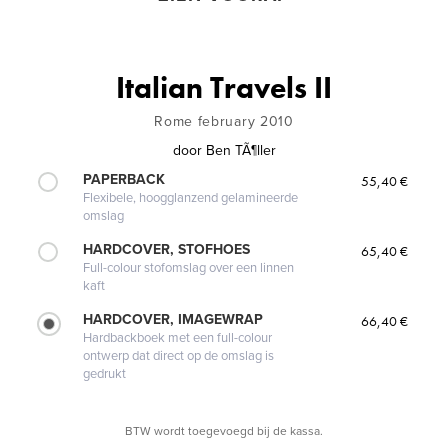
Italian Travels II
Rome february 2010
door
Ben TÃ¶ller
PAPERBACK
55,40 €
Flexibele, hoogglanzend gelamineerde
omslag
HARDCOVER, STOFHOES
65,40 €
Full-colour stofomslag over een linnen
kaft
HARDCOVER, IMAGEWRAP
66,40 €
Hardbackboek met een full-colour
ontwerp dat direct op de omslag is
gedrukt
BTW wordt toegevoegd bij de kassa.