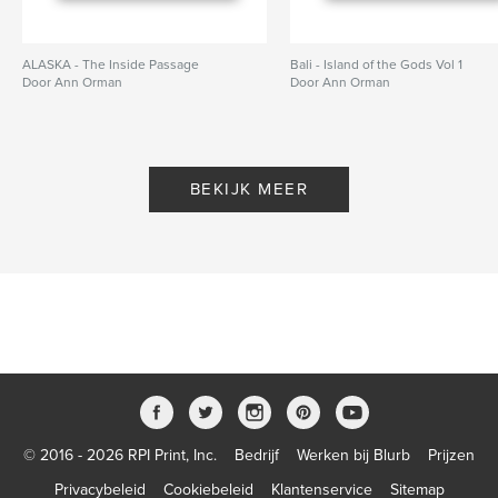
ALASKA - The Inside Passage
Bali - Island of the Gods Vol 1
Door Ann Orman
Door Ann Orman
BEKIJK MEER
© 2016 - 2026 RPI Print, Inc.
Bedrijf
Werken bij Blurb
Prijzen
Privacybeleid
Cookiebeleid
Klantenservice
Sitemap