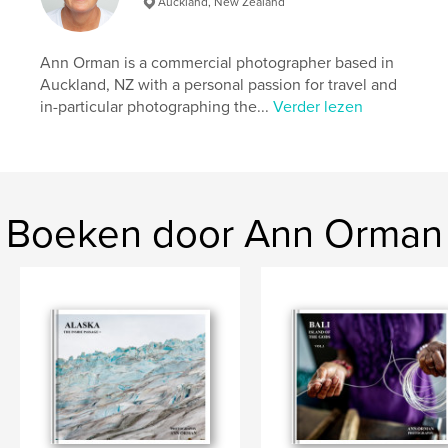
Auckland, New Zealand
Paperback: 9798347617722
Datum publiceren:
nov 27, 2024
Ann Orman is a commercial photographer based in
Taal
English
Auckland, NZ with a personal passion for travel and
in-particular photographing the...
Verder lezen
Trefwoorden
,
,
,
book
photography
solomon islands
travel
Boeken door Ann Orman