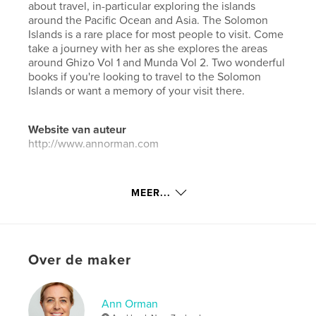
about travel, in-particular exploring the islands
around the Pacific Ocean and Asia. The Solomon
Islands is a rare place for most people to visit. Come
take a journey with her as she explores the areas
around Ghizo Vol 1 and Munda Vol 2. Two wonderful
books if you're looking to travel to the Solomon
Islands or want a memory of your visit there.
Website van auteur
http://www.annorman.com
kenmerken / functionaliteiten &
MEER...
details
Hoofdcategorie:
Reizen
Aanvullende categorieën
Actie/avontuur
,
Kunst &
Over de maker
Fotografie
Projectoptie:
Standaard liggend, 25×20 cm
Aantal pagina's:
236
Ann Orman
ISBN