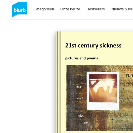
Categorieën
Onze keuze
Bestsellers
Nieuwe publi