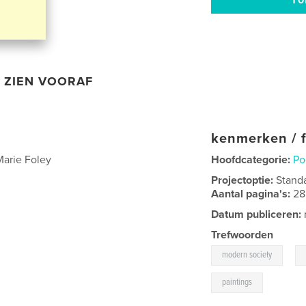
ZIEN VOORAF
kenmerken / f
Marie Foley
Hoofdcategorie:
Po
Projectoptie:
Stand
Aantal pagina's:
28
Datum publiceren:
Trefwoorden
,
modern society
paintings