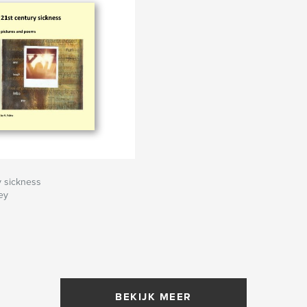
y sickness
ey
BEKIJK MEER