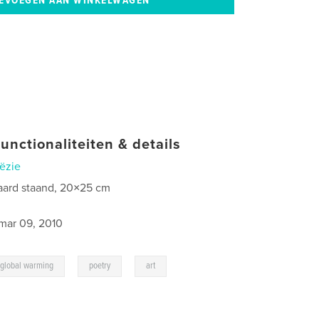
unctionaliteiten & details
ëzie
aard staand, 20×25 cm
mar 09, 2010
,
,
,
global warming
poetry
art