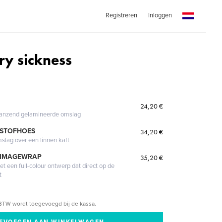
Registreren
Inloggen
ry sickness
24,20 €
glanzend gelamineerde omslag
 STOFHOES
34,20 €
mslag over een linnen kaft
 IMAGEWRAP
35,20 €
 een full-colour ontwerp dat direct op de
t
BTW wordt toegevoegd bij de kassa.