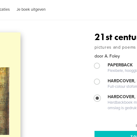
caties
Je boek uitgeven
21st centu
pictures and poems
door
A. Foley
PAPERBACK
Flexibele, hoog
HARDCOVER,
Full-colour stofo
HARDCOVER,
Hardbackboek met
omslag is gedruk