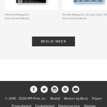
Offmoda Magazine
Kinetik Magazine January issue 33
Door Kinetik Media
Door Kinetik Media
BEKIJK MEER
© 2016 - 2026 RPI Print, Inc.
Bedrijf
Werken bij Blurb
Prijzen
Privacybeleid
Cookiebeleid
Klantenservice
Sitemap