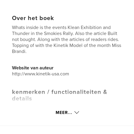
Over het boek
Whats inside is the events Klean Exhibition and
Thunder in the Smokies Rally. Also the article Built
not bought. Along with the articles of readers rides.
Topping of with the Kinetik Model of the month Miss
Brandi.
Website van auteur
http://www.kinetik-usa.com
kenmerken / functionaliteiten &
details
Hoofdcategorie:
Entertainment
MEER...
Projectoptie:
US Letter, 22×28 cm
Aantal pagina's:
44
Datum publiceren:
dec 01, 2024