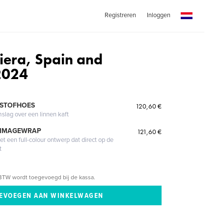
Registreren
Inloggen
viera, Spain and
2024
 STOFHOES
120,60 €
mslag over een linnen kaft
 IMAGEWRAP
121,60 €
 een full-colour ontwerp dat direct op de
t
BTW wordt toegevoegd bij de kassa.