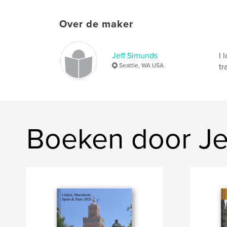
Over de maker
Jeff Simunds
I 
Seattle, WA USA
tr
Boeken door Je