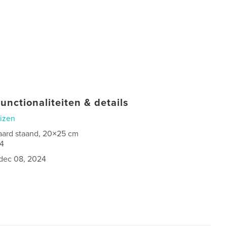
unctionaliteiten & details
izen
aard staand, 20×25 cm
4
dec 08, 2024