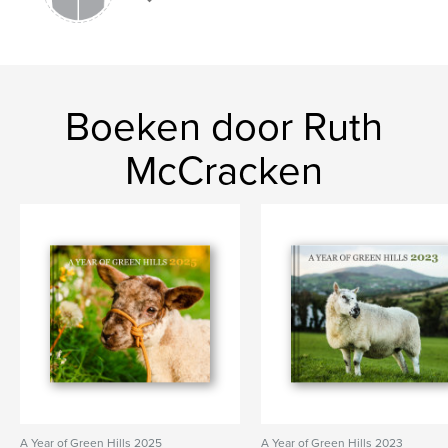
Trefwoorden
,
,
,
northern ireland
sheep
farm
border collie
Boeken door Ruth
McCracken
A Year of Green Hills 2025
A Year of Green Hills 2023