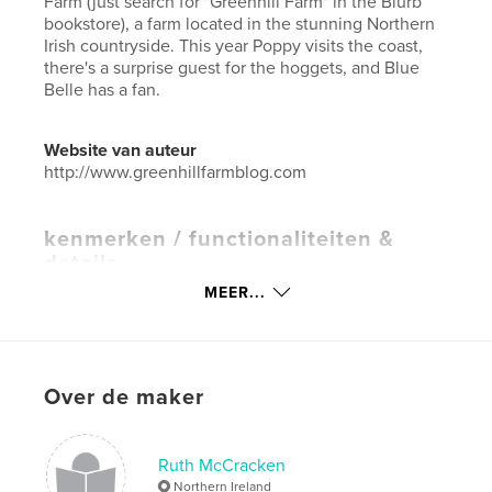
Farm (just search for "Greenhill Farm" in the Blurb
bookstore), a farm located in the stunning Northern
Irish countryside. This year Poppy visits the coast,
there's a surprise guest for the hoggets, and Blue
Belle has a fan.
Website van auteur
http://www.greenhillfarmblog.com
kenmerken / functionaliteiten &
details
MEER...
Hoofdcategorie:
Huisdieren
Aanvullende categorieën
Ierland
,
Kunst &
Fotografie
Projectoptie:
Standaard liggend, 25×20 cm
Over de maker
Aantal pagina's:
268
Datum publiceren:
feb 14, 2025
Ruth McCracken
Taal
English
Northern Ireland