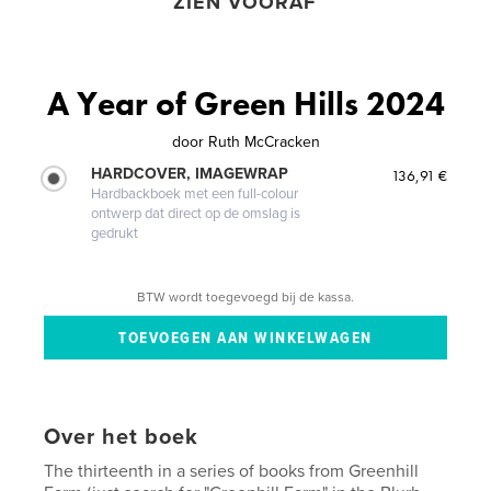
ZIEN VOORAF
A Year of Green Hills 2024
door
Ruth McCracken
HARDCOVER, IMAGEWRAP
136,91 €
Hardbackboek met een full-colour
ontwerp dat direct op de omslag is
gedrukt
BTW wordt toegevoegd bij de kassa.
Over het boek
The thirteenth in a series of books from Greenhill