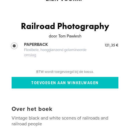
Railroad Photography
door
Tom Pawlesh
PAPERBACK
121,35 €
Flexibele, hoogglanzend gelamineerde
omslag
BTW wordt toegevoegd bij de kassa.
Over het boek
Vintage black and white scenes of railroads and
railroad people