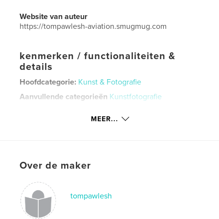
Website van auteur
https://tompawlesh-aviation.smugmug.com
kenmerken / functionaliteiten &
details
Hoofdcategorie:
Kunst & Fotografie
Aanvullende categorieën
Kunstfotografie
Projectoptie:
Standaard liggend, 25×20 cm
MEER...
Aantal pagina's:
230
Datum publiceren:
mar 18, 2025
Taal
English
Over de maker
Trefwoorden
railroad
tompawlesh