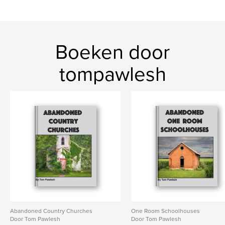
Boeken door
tompawlesh
Abandoned Country Churches
One Room Schoolhouses
Door Tom Pawlesh
Door Tom Pawlesh