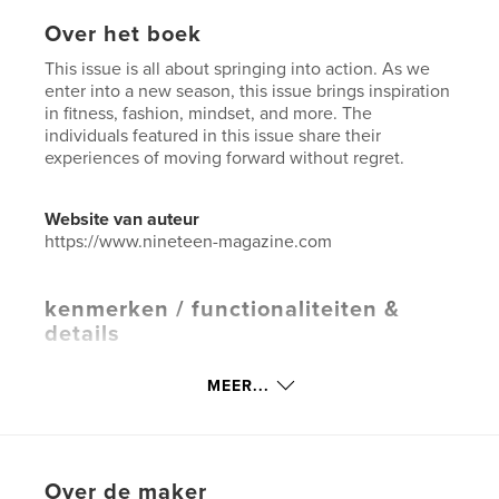
Over het boek
This issue is all about springing into action. As we
enter into a new season, this issue brings inspiration
in fitness, fashion, mindset, and more. The
individuals featured in this issue share their
experiences of moving forward without regret.
Website van auteur
https://www.nineteen-magazine.com
kenmerken / functionaliteiten &
details
Hoofdcategorie:
Zelfhulp
MEER...
Aanvullende categorieën
Entertainment
Projectoptie:
US Letter, 22×28 cm
Aantal pagina's:
76
Over de maker
Datum publiceren:
apr 08, 2025