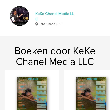
Taal
English
Trefwoorden
KeKe Chanel Media LL
C
,
,
lifestyle
nineteen
magazine
KeKe Chanel LLC
Boeken door KeKe
Chanel Media LLC