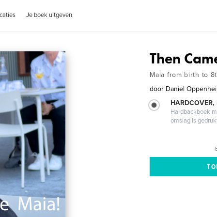
caties
Je boek uitgeven
Then Cam
Maia from birth to 8
door
Daniel Oppenhe
HARDCOVER,
Hardbackboek met
omslag is gedruk