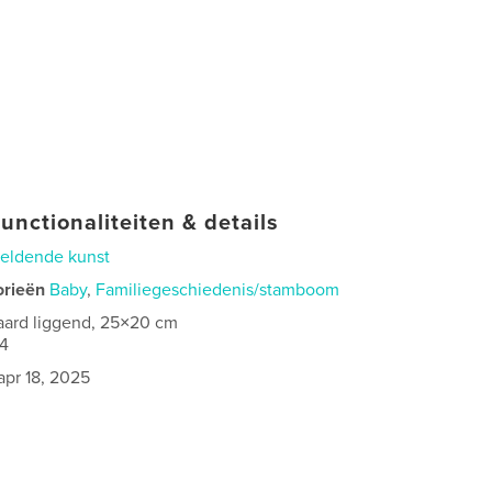
unctionaliteiten & details
eldende kunst
orieën
Baby
,
Familiegeschiedenis/stamboom
aard liggend, 25×20 cm
4
apr 18, 2025