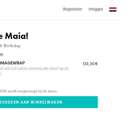
Registreren
Inloggen
e Maia!
th Birthday
im
 IMAGEWRAP
133,30 €
 een full-colour ontwerp dat direct op de
t
BTW wordt toegevoegd bij de kassa.