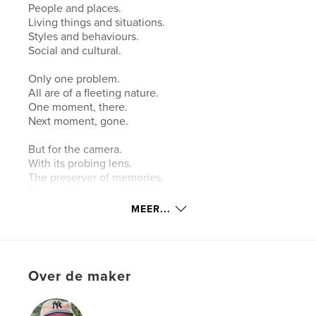
People and places.
Living things and situations.
Styles and behaviours.
Social and cultural.
Only one problem.
All are of a fleeting nature.
One moment, there.
Next moment, gone.
But for the camera.
With its probing lens.
The preserver of memories.
For a book or a wall.
MEER...
Thank goodness for that.
Website van auteur
https://www.worldwidewayman.pictures
Over de maker
kenmerken / functionaliteiten &