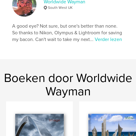
Worldwide Wayman
details
South West UK
Hoofdcategorie:
Kunst & Fotografie
Aanvullende categorieën
Kunstfotografie
,
A good eye? Not sure, but one's better than none.
Salontafelboeken
So thanks to Nikon, Olympus & Lightroom for saving
my bacon. Can't wait to take my next...
Verder lezen
Projectoptie:
Groot liggend, 33×28 cm
Aantal pagina's:
142
Datum publiceren:
apr 18, 2025
Taal
English
Boeken door Worldwide
Trefwoorden
,
,
,
,
photography
situations
people
life
Wayman
street