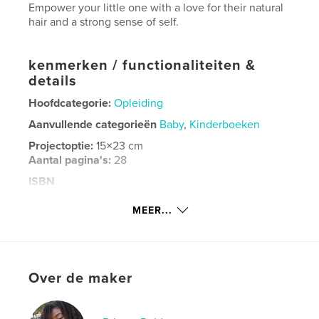
Empower your little one with a love for their natural
hair and a strong sense of self.
kenmerken / functionaliteiten &
details
Hoofdcategorie:
Opleiding
Aanvullende categorieën
Baby
,
Kinderboeken
Projectoptie:
15×23 cm
Aantal pagina's:
28
ISBN
Paperback: 9798349918186
MEER...
Datum publiceren:
mei 01, 2025
Taal
English
Trefwoorden
Over de maker
,
,
Children's Book
Natural Hair
ABC Book