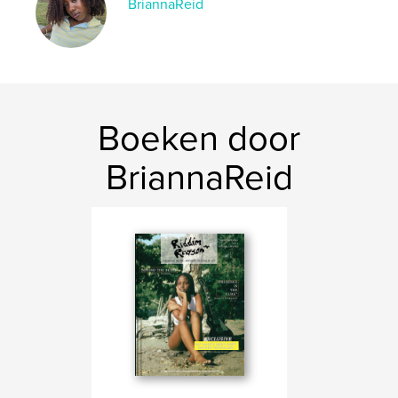
BriannaReid
Boeken door
BriannaReid