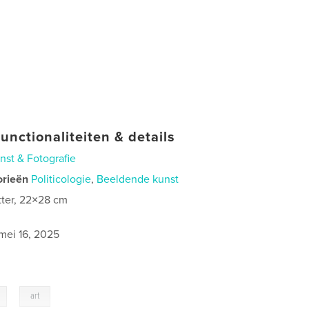
unctionaliteiten & details
nst & Fotografie
orieën
Politicologie
,
Beeldende kunst
tter, 22×28 cm
mei 16, 2025
,
art