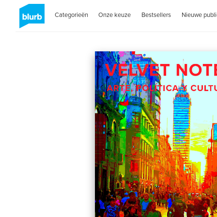
Categorieën
Onze keuze
Bestsellers
Nieuwe publi