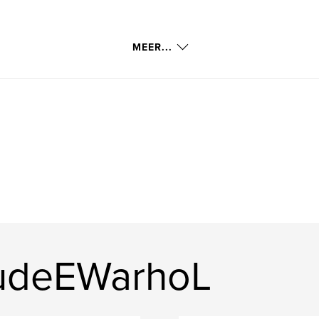
MEER...
udeEWarhoL