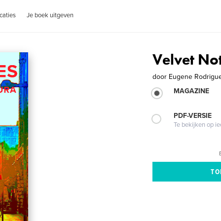
caties
Je boek uitgeven
Velvet N
door
Eugene Rodrigu
MAGAZINE
PDF-VERSIE
Te bekijken op i