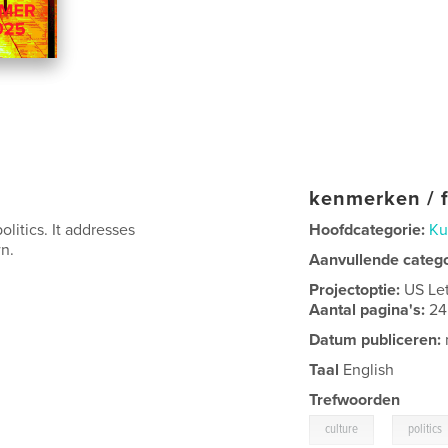
kenmerken / f
litics. It addresses
Hoofdcategorie:
Ku
n.
Aanvullende categ
Projectoptie:
US Le
Aantal pagina's:
24
Datum publiceren:
Taal
English
Trefwoorden
,
culture
politics