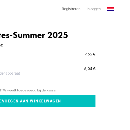
Registreren
Inloggen
otes-Summer 2025
ez
7,55 €
6,05 €
eder apparaat
BTW wordt toegevoegd bij de kassa.