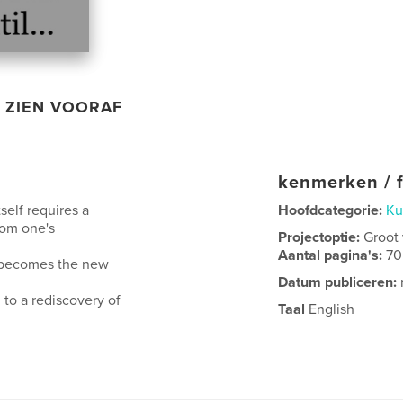
ZIEN VOORAF
kenmerken / f
self requires a
Hoofdcategorie:
Ku
rom one's
Projectoptie:
Groot
Aantal pagina's:
70
s becomes the new
Datum publiceren:
 to a rediscovery of
Taal
English