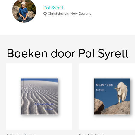
Trefwoorden
Pol Syrett
,
,
,
,
succession
California
burn
fire
Christchurch, New Zealand
Lava Beds
Boeken door Pol Syrett