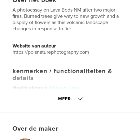
Over het boek
A photoessay on Lava Beds NM after two major
fires. Burned trees give way to new growth and a
display of flowers as this volcanic landscape
changes in response to fire.
Website van auteur
https://polsnaturephotography.com
kenmerken / functionaliteiten &
details
Hoofdcategorie:
Flora en fauna
Aanvullende categorieën
Kunst & Fotografie
MEER...
Projectoptie:
Klein vierkant, 18×18 cm
Aantal pagina's:
44
Datum publiceren:
jun 07, 2025
Over de maker
Taal
English