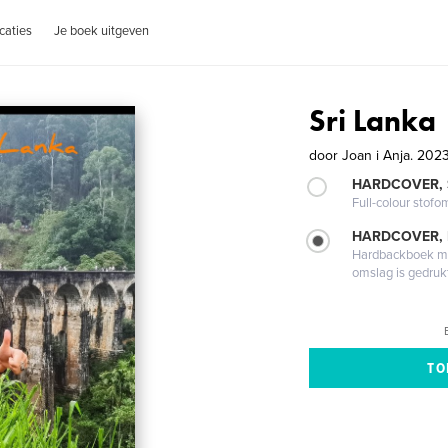
caties
Je boek uitgeven
Sri Lanka
door
Joan i Anja. 202
HARDCOVER,
Full-colour stofo
HARDCOVER,
Hardbackboek met
omslag is gedruk