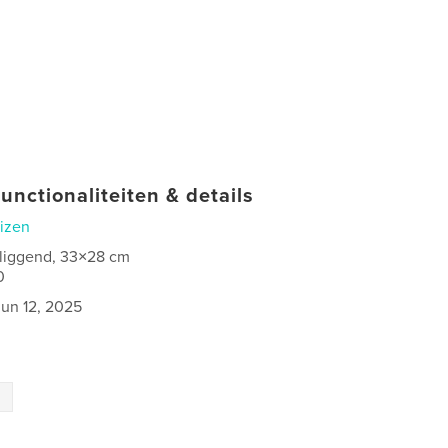
unctionaliteiten & details
izen
 liggend, 33×28 cm
0
jun 12, 2025