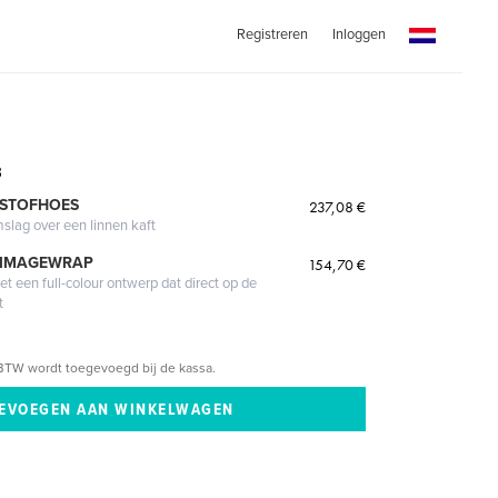
Registreren
Inloggen
3
 STOFHOES
237,08 €
mslag over een linnen kaft
 IMAGEWRAP
154,70 €
 een full-colour ontwerp dat direct op de
t
BTW wordt toegevoegd bij de kassa.