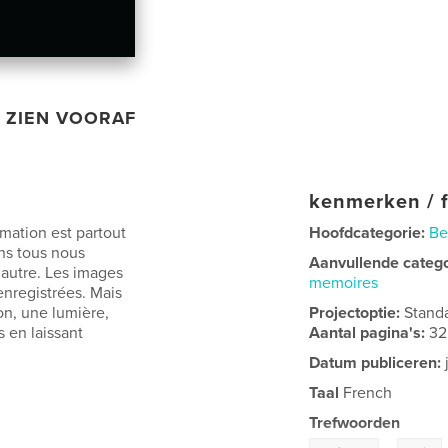
ZIEN VOORAF
kenmerken / f
mation est partout
Hoofdcategorie:
Be
ns tous nous
Aanvullende categ
’autre. Les images
memoires
 enregistrées. Mais
on, une lumière,
Projectoptie:
Stand
s en laissant
Aantal pagina's:
32
Datum publiceren:
Taal
French
Trefwoorden