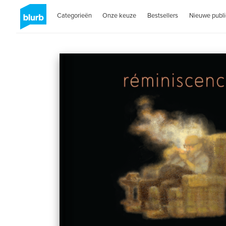
Categorieën
Onze keuze
Bestsellers
Nieuwe publi