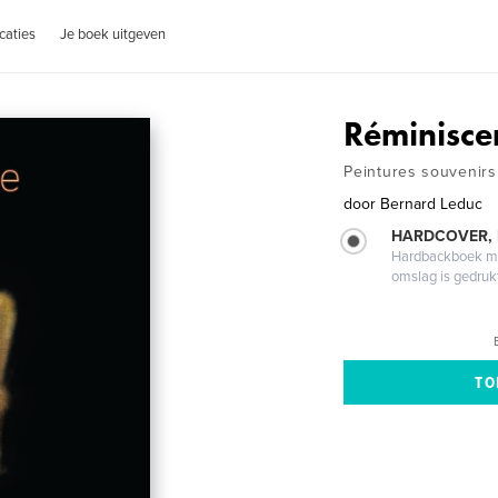
caties
Je boek uitgeven
Réminisce
Peintures souvenirs
door
Bernard Leduc
HARDCOVER,
Hardbackboek met
omslag is gedruk