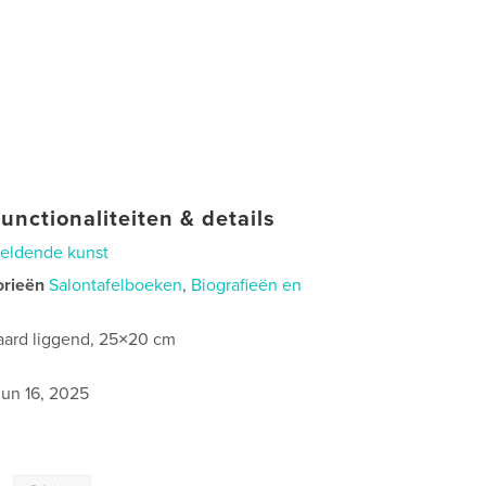
unctionaliteiten & details
eldende kunst
orieën
Salontafelboeken
,
Biografieën en
aard liggend, 25×20 cm
jun 16, 2025