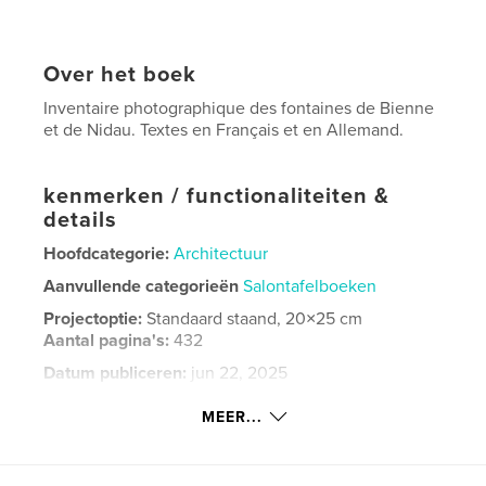
Over het boek
Inventaire photographique des fontaines de Bienne
et de Nidau. Textes en Français et en Allemand.
kenmerken / functionaliteiten &
details
Hoofdcategorie:
Architectuur
Aanvullende categorieën
Salontafelboeken
Projectoptie:
Standaard staand, 20×25 cm
Aantal pagina's:
432
Datum publiceren:
jun 22, 2025
Taal
French
MEER...
Trefwoorden
,
,
Histoires locales
Suisse
Fontaines