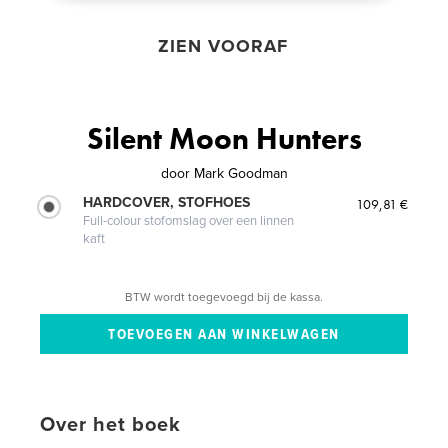
ZIEN VOORAF
Silent Moon Hunters
door
Mark Goodman
HARDCOVER, STOFHOES
109,81 €
Full-colour stofomslag over een linnen
kaft
BTW wordt toegevoegd bij de kassa.
Over het boek