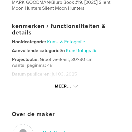
MARK GOODMAN/Blurb Book #19. [2025] Silent
Moon Hunters Silent Moon Hunters
kenmerken / functionaliteiten &
details
Hoofdcategorie:
Kunst & Fotografie
Aanvullende categorieën
Kunstfotografie
Projectoptie:
Groot vierkant, 30×30 cm
Aantal pagina's:
48
Datum publiceren:
jul 03, 2025
Taal
English
MEER...
Trefwoorden
,
Poetry
Visual
Over de maker