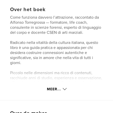
Over het boek
Come funziona davvero l’attrazione, raccontato da
Alfonso Torregrossa — formatore, life coach,
consulente in scienze forensi, esperto di linguaggio
del corpo e docente CSEN di arti marziali.
Radicato nella vitalità della cultura italiana, questo
libro è una guida pratica e appassionata per chi
desidera costruire connessioni autentiche e
significative, sia in amore che nella vita di tutti i
giorni.
Piccolo nelle dimensioni ma ricco di contenuti,
racchiude anni di studio, esperienza e osservazione,
offrendo consigli concreti e riflessioni profonde
sull’arte dell’attrazione e della comunicazione
MEER...
umana.
“Ho scritto questo libro per i miei studenti e per
chiunque voglia intraprendere un percorso di