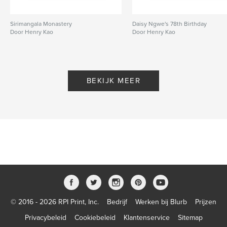
Sirimangala Monastery
Daisy Ngwe's 78th Birthday
Door Henry Kao
Door Henry Kao
BEKIJK MEER
© 2016 - 2026 RPI Print, Inc.
Bedrijf
Werken bij Blurb
Prijzen
Privacybeleid
Cookiebeleid
Klantenservice
Sitemap