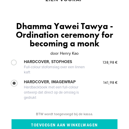
Dhamma Yawei Tawya -
Ordination ceremony for
becoming a monk
door
Henry Kao
HARDCOVER, STOFHOES
138,98 €
Full-colour stofomslag over een linnen
kaft
HARDCOVER, IMAGEWRAP
141,98 €
Hardbackboek met een full-colour
ontwerp dat direct op de omslag is
gedrukt
BTW wordt toegevoegd bij de kassa.