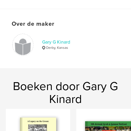
Datum publiceren:
jul 14, 2025
Taal
English
Trefwoorden
Over de maker
,
,
Club
Golf
McAdams
Gary G Kinard
Derby, Kansas
Boeken door Gary G
Kinard