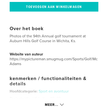
Over het boek
Photos of the 94th Annual golf tournament at
Auburn Hills Golf Course in Wichita, Ks.
Website van auteur
https://mypictureman.smugmug.com/Sports/Golf/Mc
Adams
kenmerken / functionaliteiten &
details
Hoofdcategorie:
Sport en avontuur
Projectoptie:
US Letter, 22×28 cm
Aantal pagina's:
28
MEER...