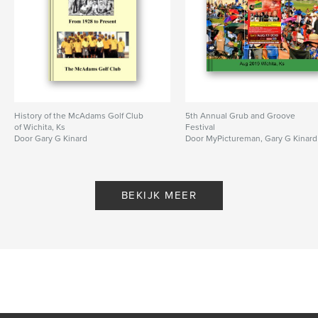
History of the McAdams Golf Club
5th Annual Grub and Groove
of Wichita, Ks
Festival
Door Gary G Kinard
Door MyPictureman, Gary G Kinard
BEKIJK MEER