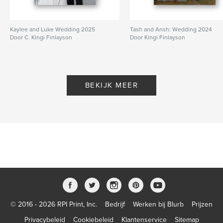
Kaylee and Luke Wedding 2025
Tash and Ansh: Wedding 2024
Door C. Kingi Finlayson
Door Kingi Finlayson
BEKIJK MEER
© 2016 - 2026 RPI Print, Inc.
Bedrijf
Werken bij Blurb
Prijzen
Privacybeleid
Cookiebeleid
Klantenservice
Sitemap