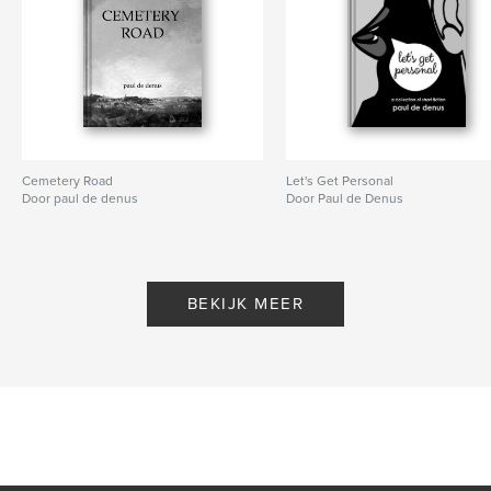
Cemetery Road
Let's Get Personal
Door paul de denus
Door Paul de Denus
BEKIJK MEER