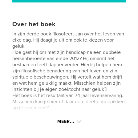
Over het boek
In zijn derde boek filosofeert Jan over het leven van
elke dag. Hij daagt je uit om ook te kiezen voor
geluk.
Hoe gaat hij om met zijn handicap na een dubbele
hersenberoerte van einde 2012? Hij omarmt het
bestaan en leeft dapper verder. Hierbij helpen hem
zijn filosofische benadering van het leven en zijn
spirituele beschouwingen. Hij vertelt wat hem drijft
en wat hem gelukkig maakt. Misschien helpen zijn
inzichten bij je eigen zoektocht naar geluk?!
Het boek is het resultaat van 74 jaar levenservaring.
Misschien kan je hier of daar een ideetje meepikken
op je levenspad?.
MEER...
Website van auteur
https://chrisfagard.myportfolio.com/boeken-jan-berb
en