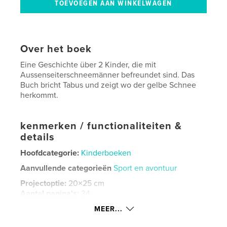
Over het boek
Eine Geschichte über 2 Kinder, die mit
Aussenseiterschneemänner befreundet sind. Das
Buch bricht Tabus und zeigt wo der gelbe Schnee
herkommt.
kenmerken / functionaliteiten &
details
Hoofdcategorie:
Kinderboeken
Aanvullende categorieën
Sport en avontuur
Projectoptie:
20×25 cm
Aantal pagina's:
34
ISBN
MEER...
Hardcover, ImageWrap: 9798319914927