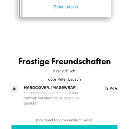
Frostige Freundschaften
Kinderbuch
door
Peter Lausch
HARDCOVER, IMAGEWRAP
12,96 €
Hardbackboek met een full-colour
ontwerp dat direct op de omslag is
gedrukt
BTW wordt toegevoegd bij de kassa.