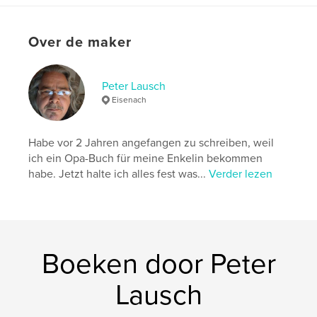
Datum publiceren:
aug 07, 2025
Taal
German
Over de maker
Trefwoorden
,
,
Spaß
Schnee
Kinder
Peter Lausch
Eisenach
Habe vor 2 Jahren angefangen zu schreiben, weil
ich ein Opa-Buch für meine Enkelin bekommen
habe. Jetzt halte ich alles fest was...
Verder lezen
Boeken door Peter
Lausch