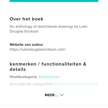
Over het boek
An anthology of sketchbook drawings by Luke
Douglas Erickson
Website van auteur
https://lukedouglaserickson.com/
kenmerken / functionaliteiten &
details
Hoofdcategorie:
Architectuur
Aanvullende categorieën
Beeldende kunst
,
Kunst &
Fotografie
MEER...
Projectoptie:
13×20 cm
Aantal pagina's:
102