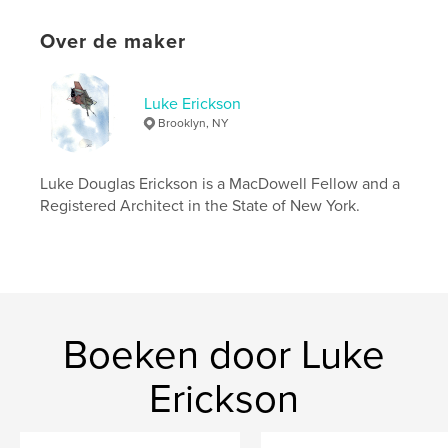
ISBN
Paperback: 9798319890528
Over de maker
Datum publiceren:
aug 17, 2025
Taal
English
Luke Erickson
Trefwoorden
Brooklyn, NY
,
,
,
,
sketchbook
drafting
drawing
art
architecture
Luke Douglas Erickson is a MacDowell Fellow and a
Registered Architect in the State of New York.
Boeken door Luke
Erickson