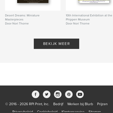
Desert Dreams: Miniature
10th International Exhibition at the
Masterpieces
Phippen Museum
Door Nori Thorne
Door Nori Thorne
BEKIJK MEER
© 2016 - 2026 RPI Print, Inc.
Bedrijf
Werken bij Blurb
Prijzen
Privacybeleid
Cookiebeleid
Klantenservice
Sitemap