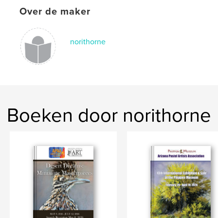
Trefwoorden
Over de maker
,
Arizona Pastel Artists Association
APAA
norithorne
Boeken door norithorne