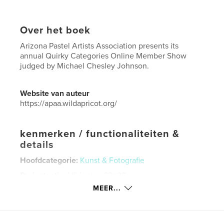
Over het boek
Arizona Pastel Artists Association presents its
annual Quirky Categories Online Member Show
judged by Michael Chesley Johnson.
Website van auteur
https://apaa.wildapricot.org/
kenmerken / functionaliteiten &
details
Hoofdcategorie:
Kunst & Fotografie
Projectoptie:
US Letter, 22×28 cm
Aantal pagina's:
88
MEER...
Datum publiceren:
aug 19, 2025
Taal
English