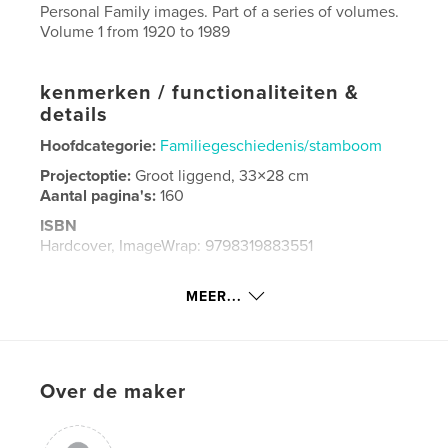
Personal Family images. Part of a series of volumes.
Volume 1 from 1920 to 1989
kenmerken / functionaliteiten &
details
Hoofdcategorie:
Familiegeschiedenis/stamboom
Projectoptie:
Groot liggend, 33×28 cm
Aantal pagina's:
160
ISBN
Hardcover, ImageWrap: 9798319883551
Datum publiceren:
aug 21, 2025
MEER...
Taal
English
Trefwoorden
,
,
part work
visual history
Family
Over de maker