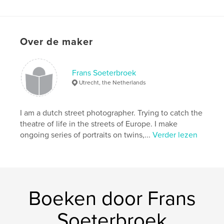
Datum publiceren:
aug 30, 2025
Taal
English
Trefwoorden
Over de maker
,
,
,
Amsterdam
matrozen
SAIL
portretten
Frans Soeterbroek
Utrecht, the Netherlands
I am a dutch street photographer. Trying to catch the
theatre of life in the streets of Europe. I make
ongoing series of portraits on twins,...
Verder lezen
Boeken door Frans
Soeterbroek