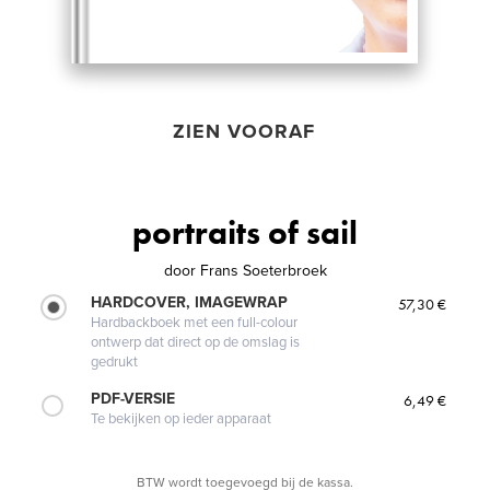
ZIEN VOORAF
portraits of sail
door
Frans Soeterbroek
HARDCOVER, IMAGEWRAP
57,30 €
Hardbackboek met een full-colour
ontwerp dat direct op de omslag is
gedrukt
PDF-VERSIE
6,49 €
Te bekijken op ieder apparaat
BTW wordt toegevoegd bij de kassa.