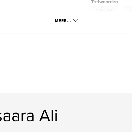
Trefwoorden
,
thankfulness
gr
MEER...
aara Ali