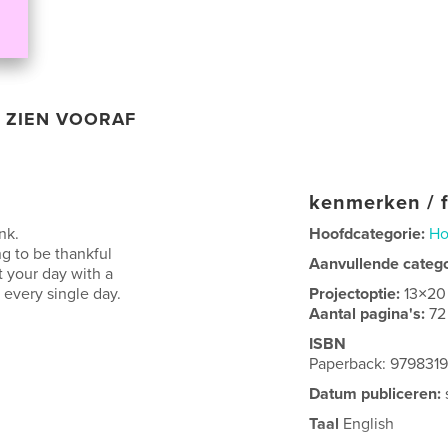
ZIEN VOORAF
kenmerken / f
nk.
Hoofdcategorie:
Ho
g to be thankful
Aanvullende categ
rt your day with a
 every single day.
Projectoptie:
13×20
Aantal pagina's:
72
ISBN
Paperback: 979831
Datum publiceren:
Taal
English