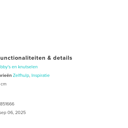
unctionaliteiten & details
bby's en knutselen
orieën
Zelfhulp
,
Inspiratie
 cm
9851666
sep 06, 2025