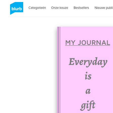
Categorieën
Onze keuze
Bestsellers
Nieuwe publi