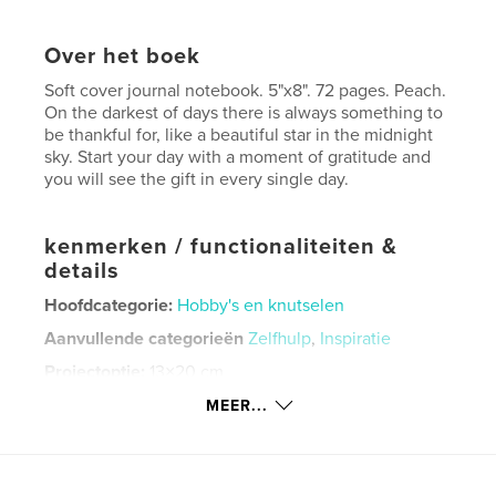
Over het boek
Soft cover journal notebook. 5"x8". 72 pages. Peach.
On the darkest of days there is always something to
be thankful for, like a beautiful star in the midnight
sky. Start your day with a moment of gratitude and
you will see the gift in every single day.
kenmerken / functionaliteiten &
details
Hoofdcategorie:
Hobby's en knutselen
Aanvullende categorieën
Zelfhulp
,
Inspiratie
Projectoptie:
13×20 cm
Aantal pagina's:
72
MEER...
ISBN
Paperback: 9798319851659
Datum publiceren:
sep 06, 2025