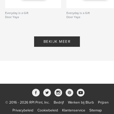
Everyday is a Gift
Everyday is a Gift
Door Yaya
Door Yaya
BEKIJK MEER
© 2016 - 2026 RPI Print, Inc.
Bedrijf
Werken bij Blurb
Prijzen
Privacybeleid
Cookiebeleid
Klantenservice
Sitemap