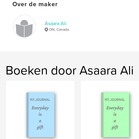
Over de maker
Taal
English
Trefwoorden
,
Asaara Ali
,
,
thankfulness
gratitude
notebook
ON, Canada
journal
Boeken door Asaara Ali