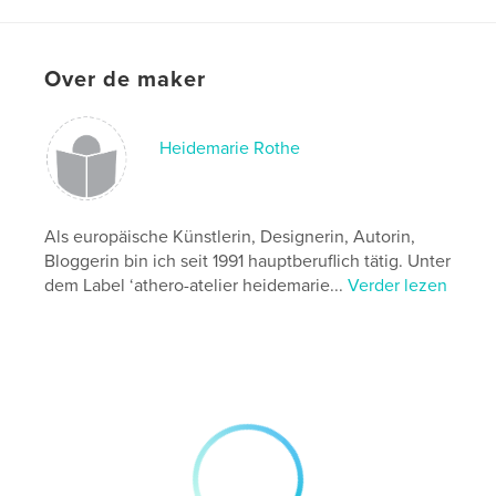
kenmerken / functionaliteiten &
details
Hoofdcategorie:
Beeldende kunst
Over de maker
Projectoptie:
20×25 cm
Aantal pagina's:
60
Heidemarie Rothe
ISBN
Paperback: 9798319841759
Datum publiceren:
sep 14, 2025
Als europäische Künstlerin, Designerin, Autorin,
Taal
German
Bloggerin bin ich seit 1991 hauptberuflich tätig. Unter
Trefwoorden
dem Label ‘athero-atelier heidemarie...
Verder lezen
,
,
Anregung zur Kreativität
Lyrik
Kunst