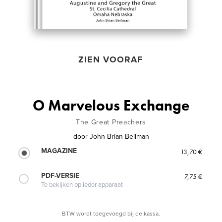
ZIEN VOORAF
O Marvelous Exchange
The Great Preachers
door
John Brian Beilman
MAGAZINE
13,70 €
PDF-VERSIE
7,75 €
Te bekijken op ieder apparaat
BTW wordt toegevoegd bij de kassa.