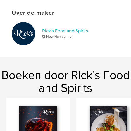
Projectoptie:
20×25 cm
Aantal pagina's:
36
Over de maker
ISBN
Paperback: 9798295086939
Rick's Food and Spirits
Datum publiceren:
ok 09, 2025
New Hampshire
Taal
English
Trefwoorden
,
,
,
dining
food photography
cook book
,
Boeken door Rick's Food
cooking
food
and Spirits