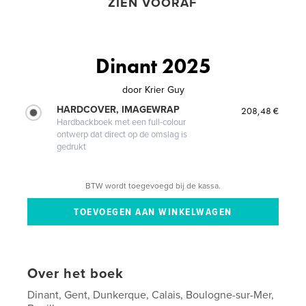
ZIEN VOORAF
Dinant 2025
door
Krier Guy
HARDCOVER, IMAGEWRAP
208,48 €
Hardbackboek met een full-colour
ontwerp dat direct op de omslag is
gedrukt
BTW wordt toegevoegd bij de kassa.
Over het boek
Dinant, Gent, Dunkerque, Calais, Boulogne-sur-Mer,