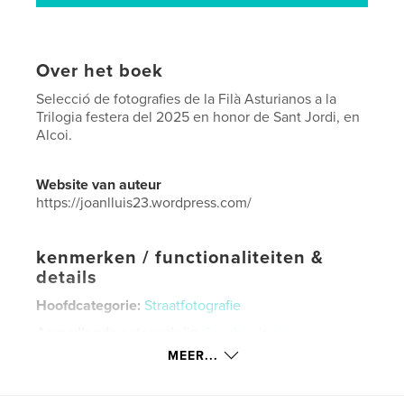
Over het boek
Selecció de fotografies de la Filà Asturianos a la
Trilogia festera del 2025 en honor de Sant Jordi, en
Alcoi.
Website van auteur
https://joanlluis23.wordpress.com/
kenmerken / functionaliteiten &
details
Hoofdcategorie:
Straatfotografie
Aanvullende categorieën
Geschiedenis
MEER...
Projectoptie:
20×25 cm
Aantal pagina's:
36