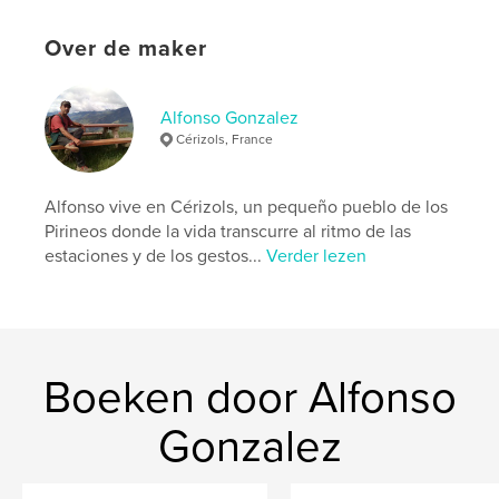
Aantal pagina's:
60
Over de maker
ISBN
Hardcover, stofhoes: 9798295035470
Datum publiceren:
nov 02, 2025
Alfonso Gonzalez
Taal
Spanish
Cérizols, France
Trefwoorden
Alfonso vive en Cérizols, un pequeño pueblo de los
,
,
,
cérizols
photographie
amour
Pirineos donde la vida transcurre al ritmo de las
,
messages
poésie
estaciones y de los gestos...
Verder lezen
Boeken door Alfonso
Gonzalez