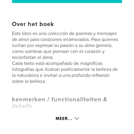
Over het boek
Este libro es una colección de poemas y mensajes
de amor para corazones enamorados. Para quienes
luchan por expresar su pasión a su alma gemela,
como sombras que piensan con el corazón y
reconfortan el alma.
Cada texto está acompañado de magníficas
fotografías que ilustran poéticamente la belleza de
la naturaleza e invitan a una profunda reflexión
sobre la belleza.
kenmerken / functionaliteiten &
details
Hoofdcategorie:
Romantiek
MEER...
Aanvullende categorieën
Poëzie
Projectoptie:
13×20 cm