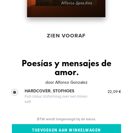
ZIEN VOORAF
Poesías y mensajes de
amor.
door
Alfonso Gonzalez
HARDCOVER, STOFHOES
22,09 €
Full-colour stofomslag over een linnen
kaft
BTW wordt toegevoegd bij de kassa.