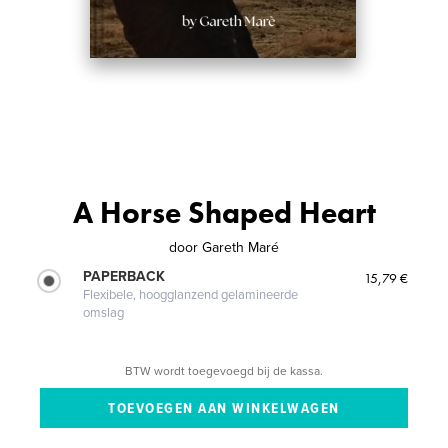
A Horse Shaped Heart
door
Gareth Maré
PAPERBACK
15,79 €
Flexibele, hoogglanzend gelamineerde
omslag
BTW wordt toegevoegd bij de kassa.