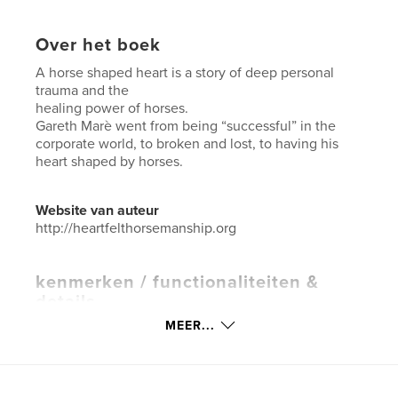
Over het boek
A horse shaped heart is a story of deep personal
trauma and the
healing power of horses.
Gareth Marè went from being “successful” in the
corporate world, to broken and lost, to having his
heart shaped by horses.
Website van auteur
http://heartfelthorsemanship.org
kenmerken / functionaliteiten &
details
MEER...
Hoofdcategorie:
Biografieën en memoires
Aanvullende categorieën
Flora en fauna
,
Zuid-
Afrika