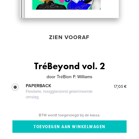
ZIEN VOORAF
TréBeyond vol. 2
door
TréBion P. Williams
PAPERBACK
17,05 €
Flexibele, hoogglanzend gelamineerde
omslag
BTW wordt toegevoegd bij de kassa.