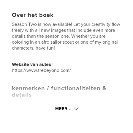
Over het boek
Season Two is now available! Let your creativity flow
freely with all new images that include even more
details than the season one. Whether you are
coloring in an afro sailor scout or one of my original
characters, have fun!
Website van auteur
https://www.trebeyond.com/
kenmerken / functionaliteiten &
details
Hoofdcategorie:
Grafisch ontwerp
MEER...
Aanvullende categorieën
Strips en beeldromans
,
Kinderboeken
Projectoptie:
20×25 cm