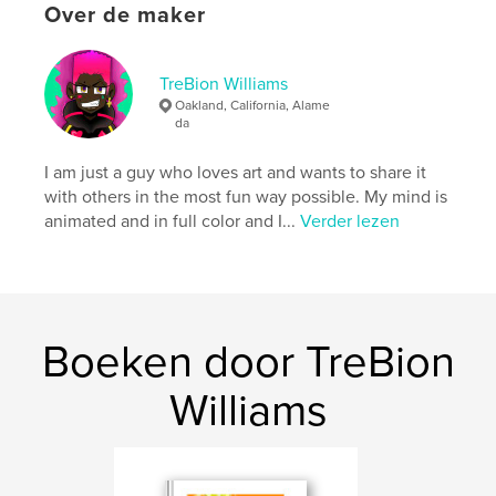
Aantal pagina's:
24
Over de maker
ISBN
Paperback: 9798892901390
TreBion Williams
Datum publiceren:
nov 20, 2025
Oakland, California, Alame
Taal
English
da
Trefwoorden
I am just a guy who loves art and wants to share it
,
,
,
gifts
childrensbook
blackart
trebeyond
with others in the most fun way possible. My mind is
animated and in full color and I...
Verder lezen
Boeken door TreBion
Williams