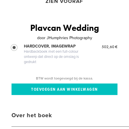
ZIEN VOORAF
Plavcan Wedding
door
JHumphries Photography
HARDCOVER, IMAGEWRAP
502,60 €
Hardbackboek met een full-colour
ontwerp dat direct op de omslag is
gedrukt
BTW wordt toegevoegd bij de kassa.
Over het boek
_____________________________________________