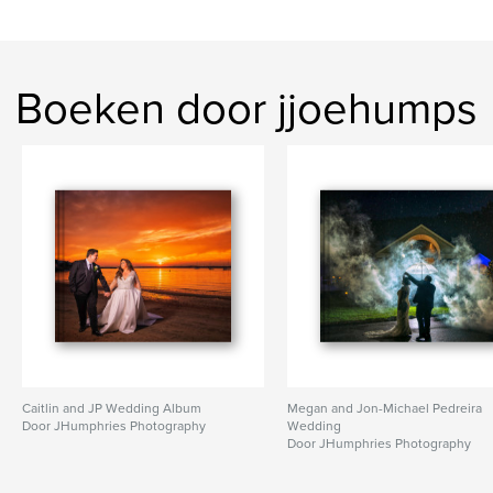
Boeken door jjoehumps
Caitlin and JP Wedding Album
Megan and Jon-Michael Pedreira
Door JHumphries Photography
Wedding
Door JHumphries Photography