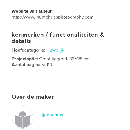
Website van auteur
http://www.jhumphriesphotography.com
kenmerken / functionaliteiten &
details
Hoofdcategorie:
Huwelijk
Projectoptie:
Groot liggend, 33×28 cm
Aantal pagina's:
110
Datum publiceren:
nov 28, 2025
Taal
English
Over de maker
jjoehumps