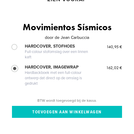
Movimientos Sísmicos
door
de Jean Carbuccia
HARDCOVER, STOFHOES
140,95 €
Full-colour stofomslag over een linnen
kaft
HARDCOVER, IMAGEWRAP
162,02 €
Hardbackboek met een full-colour
ontwerp dat direct op de omslag is
gedrukt
BTW wordt toegevoegd bij de kassa.