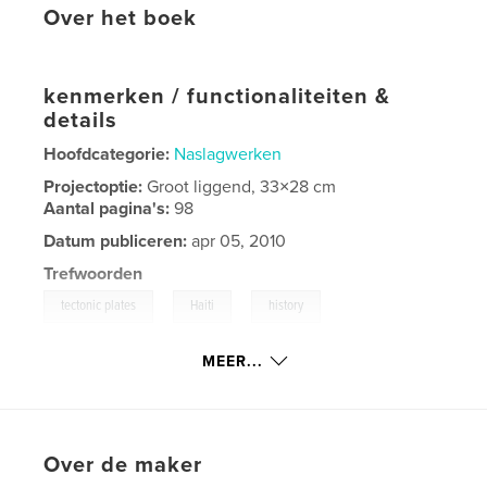
Over het boek
kenmerken / functionaliteiten &
details
Hoofdcategorie:
Naslagwerken
Projectoptie:
Groot liggend, 33×28 cm
Aantal pagina's:
98
Datum publiceren:
apr 05, 2010
Trefwoorden
,
,
,
tectonic plates
Haiti
history
,
,
earthquake
haití
tragedy
MEER...
Over de maker