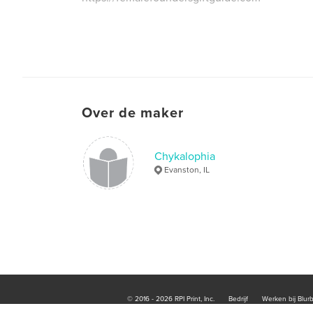
Over de maker
Chykalophia
Evanston, IL
© 2016 - 2026 RPI Print, Inc.
Bedrijf
Werken bij Blur