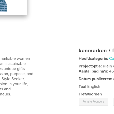
kenmerken / f
 remarkable women
Hoofdcategorie:
Ca
rom sustainable
Projectoptie:
Klein 
es unique gifts
Aantal pagina's:
46
assion, purpose, and
e Style Seeker,
Datum publiceren:
on in your life,
Taal
English
ms and
neurs.
Trefwoorden
,
Female Founders