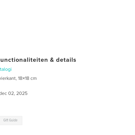
unctionaliteiten & details
talogi
vierkant, 18×18 cm
dec 02, 2025
Gift Guide