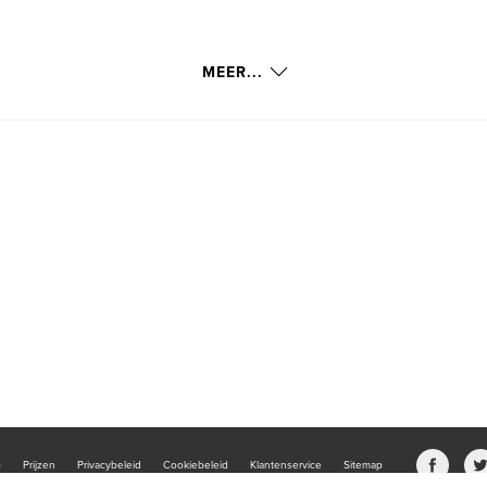
MEER...
b
Prijzen
Privacybeleid
Cookiebeleid
Klantenservice
Sitemap