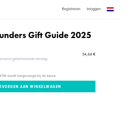
Registreren
Inloggen
unders Gift Guide 2025
34,66 €
glanzend gelamineerde omslag
BTW wordt toegevoegd bij de kassa.