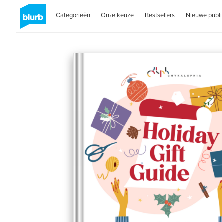
Categorieën
Onze keuze
Bestsellers
Nieuwe publi