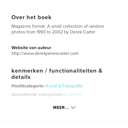
Over het boek
Magazine format. A small collection of random
photos from 1993 to 2002 by Derek Carter
Website van auteur
http://www.derekjamescarter.com
kenmerken / functionaliteiten &
details
Hoofdcategorie:
Kunst & Fotografie
Aanvullende categorieën
Australië
Projectoptie:
US Letter, 22×28 cm
MEER...
Aantal pagina's:
92
Datum publiceren:
dec 08, 2025
Taal
English