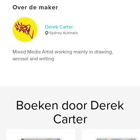
Over de maker
Trefwoorden
,
,
,
derek carter
doer
amateur photography
Derek Carter
archive
Sydney AUstralia
Mixed Media Artist working mainly in drawing,
aerosol and writing
Boeken door Derek
Carter