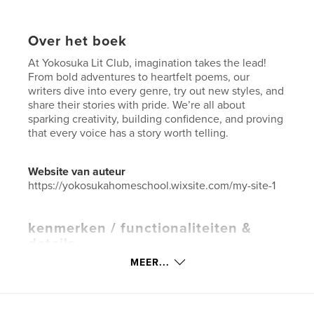
Over het boek
At Yokosuka Lit Club, imagination takes the lead!
From bold adventures to heartfelt poems, our
writers dive into every genre, try out new styles, and
share their stories with pride. We’re all about
sparking creativity, building confidence, and proving
that every voice has a story worth telling.
Website van auteur
https://yokosukahomeschool.wixsite.com/my-site-1
kenmerken / functionaliteiten &
details
MEER...
Hoofdcategorie:
Kinderboeken
Aanvullende categorieën
Literaire fictie
Projectoptie:
US Letter, 22×28 cm