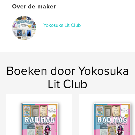
Aantal pagina's:
92
Over de maker
Datum publiceren:
dec 10, 2025
Taal
English
Yokosuka Lit Club
Trefwoorden
,
,
lit club
rad mag
homeschool
Boeken door Yokosuka
Lit Club