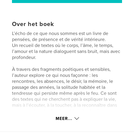
Over het boek
L’écho de ce que nous sommes est un livre de
pensées, de présence et de vérité intérieure.
Un recueil de textes où le corps, l’âme, le temps,
l’amour et la nature dialoguent sans bruit, mais avec
profondeur.
À travers des fragments poétiques et sensibles,
l’auteur explore ce qui nous façonne : les
rencontres, les absences, le désir, la mémoire, le
passage des années, la solitude habitée et la
tendresse qui persiste même après le feu. Ce sont
des textes qui ne cherchent pas à expliquer la vie,
mais à l’écouter, à la toucher, à la reconnaître dans
ses zones les plus fragiles et les plus lumineuses.
MEER...
Né au cœur de Cérizols, entre montagnes, silences
et chemins lents, ce livre porte l’empreinte d’un lieu