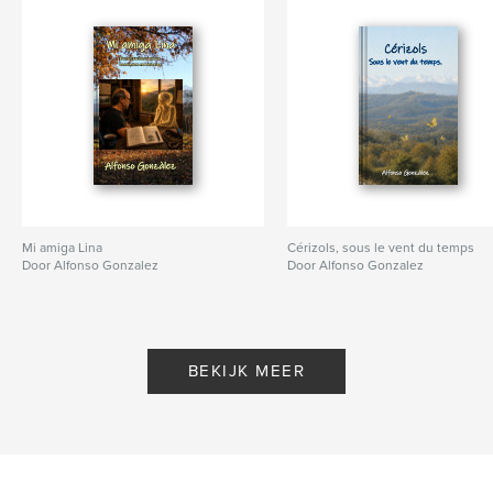
Projectoptie:
13×20 cm
Aantal pagina's:
252
ISBN
Paperback: 9798260920657
Datum publiceren:
dec 12, 2025
Taal
French
Trefwoorden
,
,
,
,
photographie
réflexion
amour
poésie
Mi amiga Lina
Cérizols, sous le vent du temps
Door Alfonso Gonzalez
Door Alfonso Gonzalez
cérizols
BEKIJK MEER