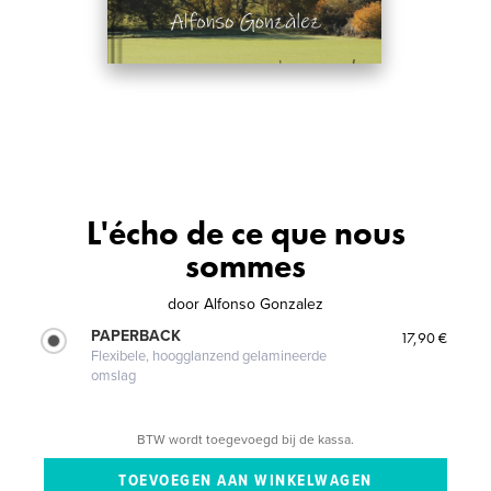
L'écho de ce que nous
sommes
door
Alfonso Gonzalez
PAPERBACK
17,90 €
Flexibele, hoogglanzend gelamineerde
omslag
BTW wordt toegevoegd bij de kassa.