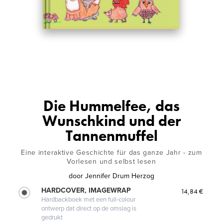
Die Hummelfee, das
Wunschkind und der
Tannenmuffel
Eine interaktive Geschichte für das ganze Jahr - zum
Vorlesen und selbst lesen
door
Jennifer Drum Herzog
HARDCOVER, IMAGEWRAP
14,84 €
Hardbackboek met een full-colour
ontwerp dat direct op de omslag is
gedrukt