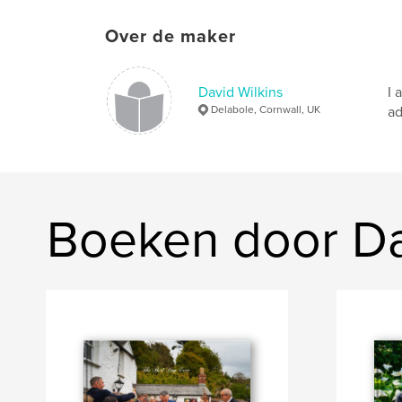
Over de maker
David Wilkins
I 
Delabole, Cornwall, UK
ad
Boeken door Da