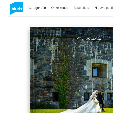
Categorieën
Onze keuze
Bestsellers
Nieuwe publi