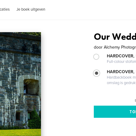
caties
Je boek uitgeven
Our Wedd
door
Alchemy Photog
HARDCOVER,
Full-colour stofo
HARDCOVER,
Hardbackboek met
omslag is gedruk