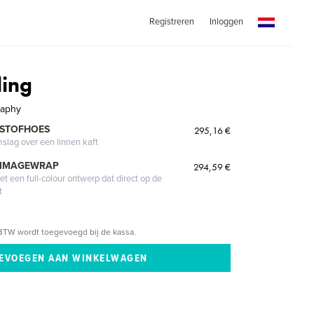
Registreren
Inloggen
ing
raphy
 STOFHOES
295,16 €
mslag over een linnen kaft
 IMAGEWRAP
294,59 €
 een full-colour ontwerp dat direct op de
t
BTW wordt toegevoegd bij de kassa.