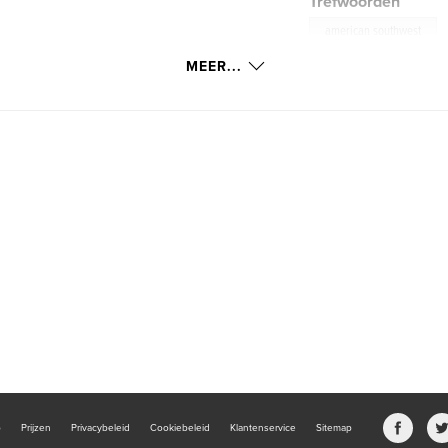
Trefwoorden
american southwest
MEER...
b
Prijzen
Privacybeleid
Cookiebeleid
Klantenservice
Sitemap