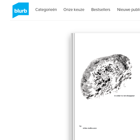
Categorieën
Onze keuze
Bestsellers
Nieuwe publi