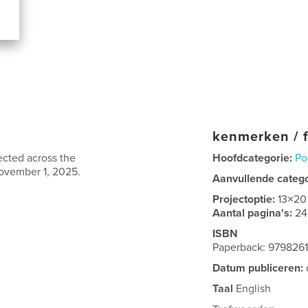
kenmerken / f
cted across the
Hoofdcategorie:
Po
ovember 1, 2025.
Aanvullende categ
Projectoptie:
13×20
Aantal pagina's:
24
ISBN
Paperback: 979826
Datum publiceren:
Taal
English