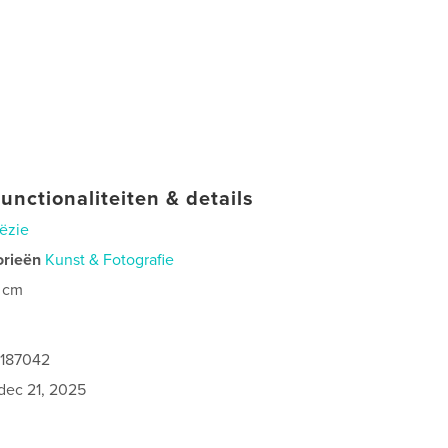
unctionaliteiten & details
ëzie
orieën
Kunst & Fotografie
 cm
1187042
dec 21, 2025