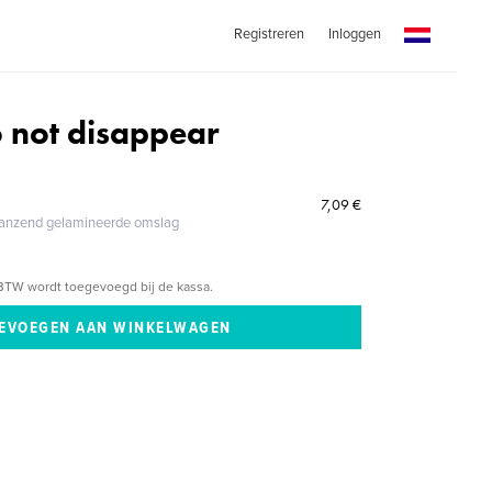
Registreren
Inloggen
o not disappear
7,09 €
glanzend gelamineerde omslag
BTW wordt toegevoegd bij de kassa.