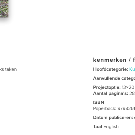
kenmerken / f
ks taken
Hoofdcategorie:
Ku
Aanvullende categ
Projectoptie:
13×20
Aantal pagina's:
28
ISBN
Paperback: 979826
Datum publiceren:
Taal
English