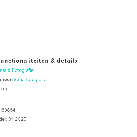
unctionaliteiten & details
nst & Fotografie
orieën
Straatfotografie
 cm
1169864
dec 31, 2025