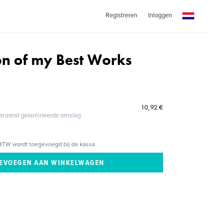
Registreren
Inloggen
ion of my Best Works
10,92 €
glanzend gelamineerde omslag
BTW wordt toegevoegd bij de kassa.