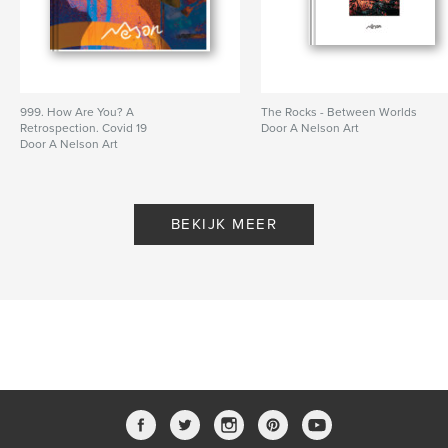
999. How Are You? A
The Rocks - Between Worlds
Retrospection. Covid 19
Door A Nelson Art
Door A Nelson Art
BEKIJK MEER