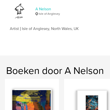
Datum publiceren:
jan 01, 2026
A Nelson
Taal
English
Isle of Anglesey
Trefwoorden
,
,
,
,
structure
memory
place
identity
Artist | Isle of Anglesey, North Wales, UK
contemporary
Boeken door A Nelson