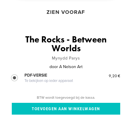
ZIEN VOORAF
The Rocks - Between
Worlds
Mynydd Parys
door
A Nelson Art
PDF-VERSIE
9,20 €
Te bekijken op ieder apparaat
BTW wordt toegevoegd bij de kassa.