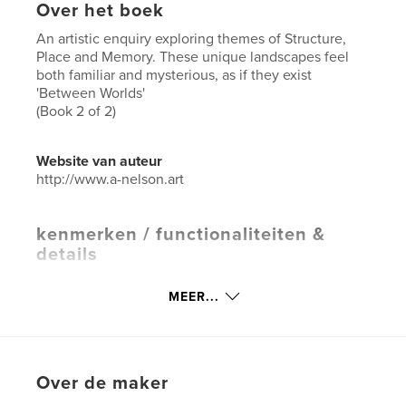
Over het boek
An artistic enquiry exploring themes of Structure,
Place and Memory. These unique landscapes feel
both familiar and mysterious, as if they exist
'Between Worlds'
(Book 2 of 2)
Website van auteur
http://www.a-nelson.art
kenmerken / functionaliteiten &
details
Hoofdcategorie:
Kunstfotografie
MEER...
Aanvullende categorieën
Beeldende kunst
Projectoptie:
Klein vierkant, 18×18 cm
Aantal pagina's:
32
Over de maker
ISBN
Hardcover, stofhoes: 9798261166382